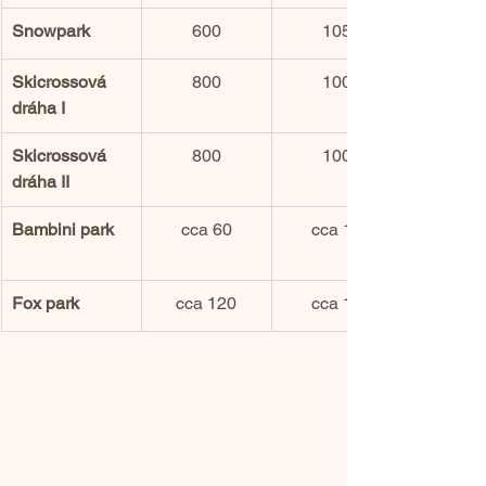
Snowpark
600
105
Skicrossová 
800
100
dráha I
Skicrossová 
800
100
dráha II
Bambini park
cca 60
cca 10
Fox park
cca 120
cca 10