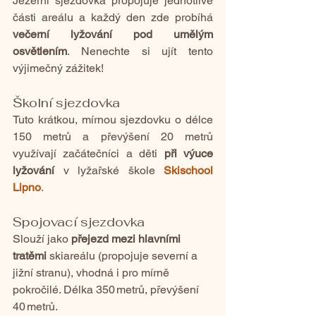
Jezerní sjezdovka propojuje jednotlivé 
části areálu a každý den zde probíhá 
večerní lyžování pod umělým 
osvětlením
. Nenechte si ujít tento 
výjimečný zážitek!
Školní sjezdovka
Tuto krátkou, mírnou sjezdovku o délce 
150 metrů a převýšení 20 metrů 
využívají začátečníci a děti 
při výuce 
lyžování
 v lyžařské škole
Skischool 
Lipno
.
Spojovací sjezdovka
Slouží jako 
přejezd mezi hlavními 
tratěmi
 skiareálu (propojuje severní a 
jižní stranu), vhodná i pro mírně 
pokročilé. Délka 350 metrů, převýšení 
40 metrů.