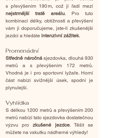
s převýšením 190 m, což ji řadí mezi 
nejstrmější tratě areálu
. Pro tuto 
kombinaci délky, obtížnosti a převýšení 
vám ji doporučujeme, jste-li zkušenější 
jezdci a hledáte 
intenzivní zážitek
.
Promenádní
Středně náročná
 sjezdovka, dlouhá 930 
metrů a s převýšením 172 metrů. 
Vhodná je i pro sportovní lyžaře. Horní 
část nabízí svižnější úsek, spodní je 
plynulejší.
Vyhlídka
S délkou 1200 metrů a převýšením 200 
metrů nabízí tato sjezdovka dostatečnou 
výzvu pro 
zkušené jezdce
. Těšit se 
můžete na vskutku nádherné výhledy!