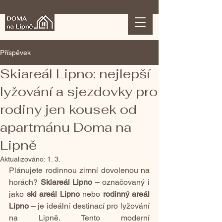
Příspěvek
Skiareál Lipno: nejlepší
lyžování a sjezdovky pro
rodiny jen kousek od
apartmánu Doma na
Lipně
Aktualizováno:
1. 3.
Plánujete rodinnou zimní dovolenou na 
horách? 
Skiareál Lipno
 – označovaný i 
jako 
ski areál Lipno
 nebo 
rodinný areál 
Lipno
 – je ideální destinací pro lyžování 
na Lipně. Tento moderní 