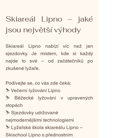
Skiareál Lipno – jaké 
jsou největší výhody
Skiareál Lipno nabízí víc než jen 
sjezdovky. Je místem, kde si každý 
najde to své – od začátečníků po 
zkušené lyžaře.
Podívejte se, co vás zde čeká:
⛷️ Večerní lyžování Lipno
⛷️ Běžecké lyžování v upravených 
stopách
⛷️ 
Sjezdovky udržované 
nejmodernějšími technologiemi
⛷️ Lyžařská škola skiareálu Lipno – 
Skischool Lipno s přednostním 