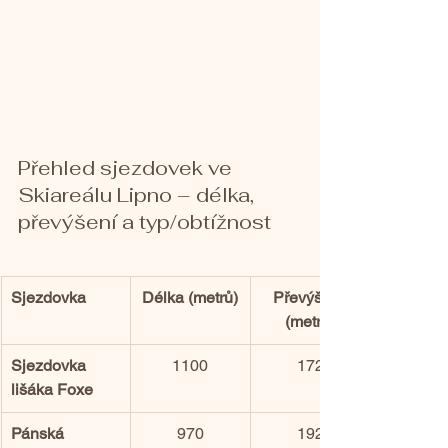
Přehled sjezdovek ve 
Skiareálu Lipno – délka, 
převýšení a typ/obtížnost
Sjezdovka
Délka (metrů)
Převýšení 
(metrů)
Sjezdovka 
1100
172
lišáka Foxe
Pánská
970
192