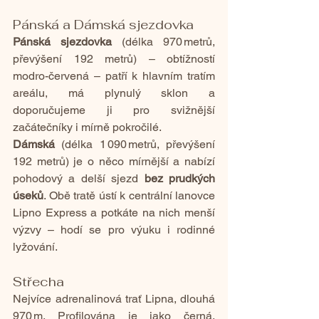
Pánská a Dámská sjezdovka
Pánská sjezdovka
 (délka 970 metrů, 
převýšení 192 metrů) – obtížností 
modro-červená – patří k hlavním tratím 
areálu, má plynulý sklon a 
doporučujeme ji pro svižnější 
začátečníky i mírně pokročilé.
Dámská
 (délka 1 090 metrů, převýšení 
192 metrů) je o něco mírnější a nabízí 
pohodový a delší sjezd 
bez prudkých 
úseků
. Obě tratě ústí k centrální lanovce 
Lipno Express a potkáte na nich menší 
výzvy – hodí se pro výuku i rodinné 
lyžování.
Střecha
Nejvíce adrenalinová trať Lipna, dlouhá 
970 m. Profilována je jako černá, 