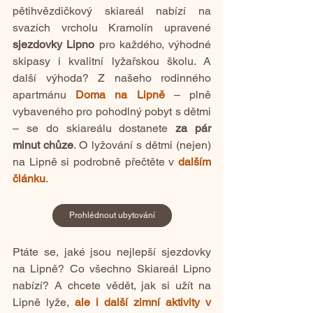
pětihvězdičkový skiareál
nabízí na 
svazích vrcholu Kramolín upravené 
sjezdovky Lipno 
pro každého, výhodné 
skipasy i kvalitní lyžařskou školu. A 
další výhoda? Z našeho rodinného 
apartmánu
Doma na Lipně
– plně 
vybaveného pro pohodlný pobyt s dětmi 
– se do skiareálu dostanete 
za pár 
minut chůze
. 
O lyžování s dětmi (nejen) 
na Lipně si podrobně přečtěte v 
dalším 
článku
.
Prohlédnout ubytování
Ptáte se, jaké jsou nejlepší sjezdovky 
na Lipně? Co všechno Skiareál Lipno 
nabízí? A chcete vědět, jak si užít
na 
Lipně lyže, 
ale i 
další zimní aktivity v 