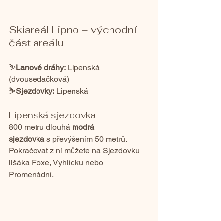
Skiareál Lipno – východní 
část areálu
⛷️
Lanové dráhy:
 Lipenská 
(dvousedačková)
⛷️
Sjezdovky:
 Lipenská
Lipenská sjezdovka
800 metrů dlouhá 
modrá 
sjezdovka
 s převýšením 50 metrů. 
Pokračovat z ní můžete na Sjezdovku 
lišáka Foxe, Vyhlídku nebo 
Promenádní.