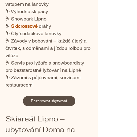
vstupem na lanovky
⛷️ Výhodné skipasy
⛷️ Snowpark Lipno
⛷️ 
Skicrossové
dráhy
⛷️ 
Čtyřsedačkové lanovky
⛷️ Závody v bobování – každé úterý a 
čtvrtek, s odměnami a jízdou rolbou pro 
vítěze
⛷️ Servis pro lyžaře a snowboardisty 
pro bezstarostné lyžování na Lipně
⛷️ Zázemí s půjčovnami, servisem i 
restauracemi
Rezervovat ubytování
Skiareál Lipno – 
ubytování Doma na 