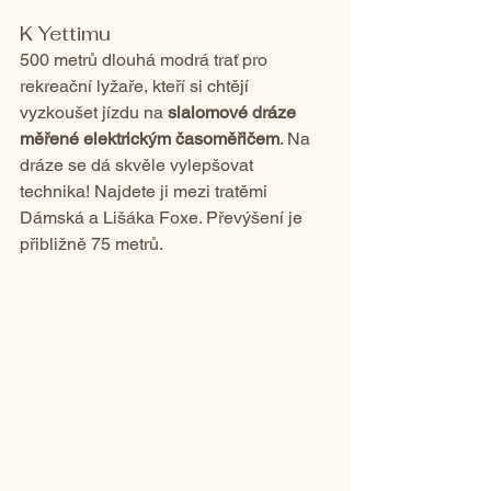
K Yettimu
500 metrů dlouhá modrá trať pro 
rekreační lyžaře, kteří si chtějí 
vyzkoušet jízdu na 
slalomové dráze 
měřené elektrickým časoměřičem
. Na 
dráze se dá skvěle vylepšovat 
technika! Najdete ji mezi tratěmi 
Dámská a Lišáka Foxe. Převýšení je 
přibližně 75 metrů.