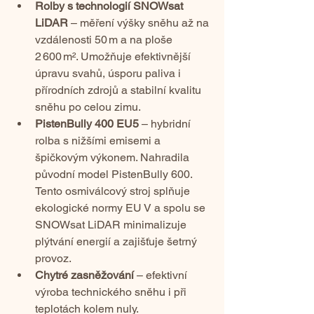
Rolby s technologií SNOWsat 
LiDAR
 – měření výšky sněhu až na 
vzdálenosti 50 m a na ploše 
2 600 m². Umožňuje efektivnější 
úpravu svahů, úsporu paliva i 
přírodních zdrojů a stabilní kvalitu 
sněhu po celou zimu.
PistenBully 400 EU5
 – hybridní 
rolba s nižšími emisemi a 
špičkovým výkonem. Nahradila 
původní model PistenBully 600. 
Tento osmiválcový stroj splňuje 
ekologické normy EU V a spolu se 
SNOWsat LiDAR minimalizuje 
plýtvání energií a zajišťuje šetrný 
provoz.
Chytré zasněžování
 – efektivní 
výroba technického sněhu i při 
teplotách kolem nuly.