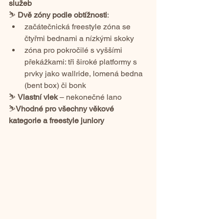
služeb
⛷️ 
Dvě zóny podle obtížnosti
:
začátečnická freestyle zóna se 
čtyřmi bednami a nízkými skoky
zóna pro pokročilé s vyššími 
překážkami: tři široké platformy s 
prvky jako wallride, lomená bedna 
(bent box) či bonk
⛷️ 
Vlastní vlek 
– nekonečné lano
⛷️
Vhodné pro všechny věkové 
kategorie a freestyle juniory