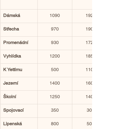
Dámská
1090
192
Střecha
970
190
Promenádní
930
172
Vyhlídka
1200
185
K Yettimu
500
110
Jezerní
1400
160
Školní
1250
140
Spojovací
350
30
Lipenská
800
50