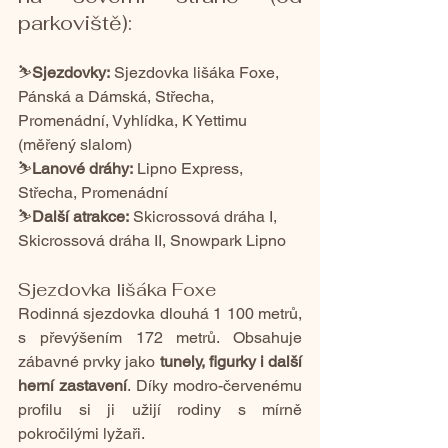
parkoviště):
⛷️
Sjezdovky:
 Sjezdovka lišáka Foxe, 
Pánská a Dámská, Střecha, 
Promenádní, Vyhlídka, K Yettimu 
(měřený slalom)
⛷️
Lanové dráhy:
 Lipno Express, 
Střecha, Promenádní
⛷️
Další atrakce:
 Skicrossová dráha I, 
Skicrossová dráha II, Snowpark Lipno
Sjezdovka lišáka Foxe
Rodinná sjezdovka dlouhá 1 100 metrů, 
s převýšením 172 metrů. Obsahuje 
zábavné prvky jako 
tunely, figurky i další 
herní zastavení
. Díky modro-červenému 
profilu si ji užijí rodiny s mírně 
pokročilými lyžaři.