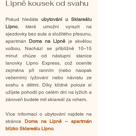
Lipně kousek od svahu
Pokud hledáte 
ubytování u Skiareálu 
Lipno
, které umožní vyrazit na 
sjezdovky bez auta a složitého přesunu, 
apartmán 
Doma na Lipně
 je skvělou 
volbou. Nachází se přibližně 10–15 
minut chůze od nástupní stanice 
lanovky Lipno Express, což oceníte 
zejména při ranním (nebo naopak 
večerním) lyžování nebo návratu ze 
svahu s dětmi. Díky klidné poloze si 
užijete pohodlí po celém dni na lyžích a 
zároveň budete mít skiareál za rohem.
Více informací o ubytování najdete na 
stránce 
Doma na Lipně – apartmán 
blízko Skiareálu Lipno
.