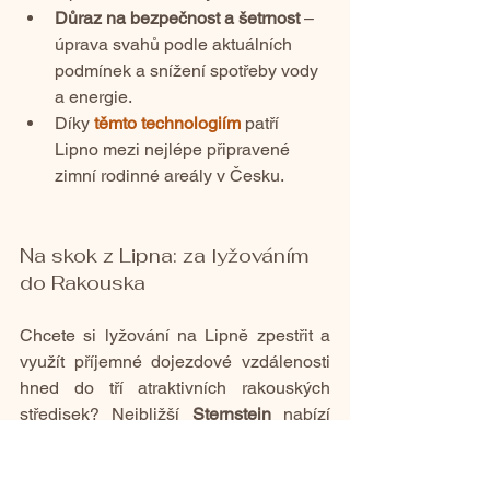
Důraz na bezpečnost a šetrnost
 – 
úprava svahů podle aktuálních 
podmínek a snížení spotřeby vody 
a energie.
Díky
těmto technologiím
patří 
Lipno mezi nejlépe připravené 
zimní rodinné areály v Česku.
Na skok z Lipna: za lyžováním 
do Rakouska
Chcete si lyžování na Lipně zpestřit a 
využít příjemné dojezdové vzdálenosti 
hned do tří atraktivních rakouských 
středisek? Nejbližší 
Sternstein
 nabízí 
moderní kombinovanou lanovku a 
zábavný park Elefuntasia. O něco větší 