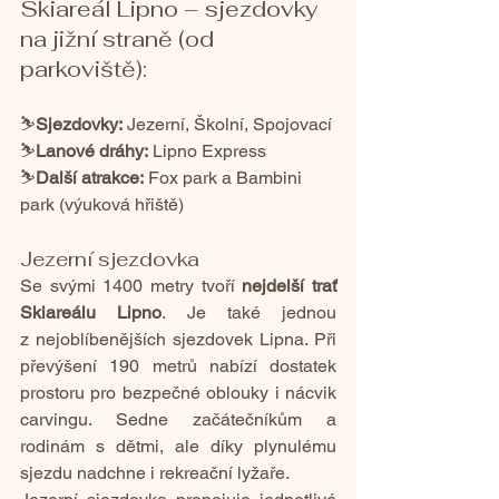
Skiareál Lipno – sjezdovky 
na jižní straně (od 
parkoviště):
⛷️
Sjezdovky:
 Jezerní, Školní, Spojovací
⛷️
Lanové dráhy:
 Lipno Express
⛷️
Další atrakce:
 Fox park a Bambini 
park (výuková hřiště)
Jezerní sjezdovka
Se svými 1400 metry tvoří 
nejdelší trať 
Skiareálu Lipno
. Je také jednou 
z nejoblíbenějších sjezdovek Lipna. Při 
převýšení 190 metrů nabízí dostatek 
prostoru pro bezpečné oblouky i nácvik 
carvingu. Sedne začátečníkům a 
rodinám s dětmi, ale díky plynulému 
sjezdu nadchne i rekreační lyžaře.