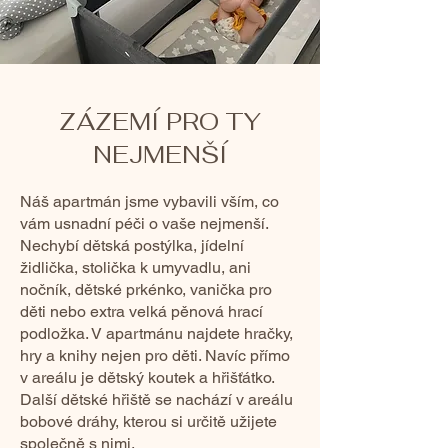
ZÁZEMÍ PRO TY
NEJMENŠÍ
Náš apartmán jsme vybavili vším, co
vám usnadní péči o vaše nejmenší.
Nechybí dětská postýlka, jídelní
židlička, stolička k umyvadlu, ani
nočník, dětské prkénko, vanička pro
děti nebo extra velká pěnová hrací
podložka. V apartmánu najdete hračky,
hry a knihy nejen pro děti. Navíc přímo
v areálu je dětský koutek a hřišťátko.
Další dětské hřiště se nachází v areálu
bobové dráhy, kterou si určitě užijete
společně s nimi.