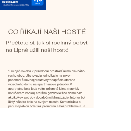
CO ŘÍKAJÍ NAŠI HOSTÉ
Přečtete si, jak si rodinný pobyt
na Lipně užili naši hosté.
"Pokojná lokalita v prírodnom prostredí mimo hlavného
ruchu obce. Ubytovacia jednotka je na prvom
poschodí šikovnej prestavby/adaptácie starého
vidieckeho domu na apartmánové jednotky. V
apartmáne bola teda veľmi príjemná klíma (napriek
horúčavám vonku) starého gazdovského domu bez
akejkoľvek potreby dodatočnej klimatizácie. Interiér bol
čistý, všetko bolo na svojom mieste. Komunikácia s
pani majiteľkou bola tiež promptná a bezproblémová. K
dokonalosti chýbala len súkromná terasa/balkón."
Martin M., Žilina