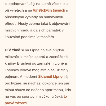
si obdarovaní užijí na Lipně více klidu
při výletech a na
turistických trasách
s
působivými výhledy na šumavskou
přírodu. Hosty zveme také k objevování
místních hradů a dalších památek v
kouzelné podzimní atmosféře.
❄️
V zimě
si na Lipně na své přijdou
milovníci zimních sportů a zasněžené
krajiny. Bruslení po zamrzlém Lipně a
lipenská ledová magistrála
se už staly
pojmem. A moderní
Skiareál Lipno
, ráj
pro lyžaře, se nachází dokonce jen pár
minut chůze od našeho apartmánu, kde
na vás po sportovním výkonu čeká
to
pravé zázemí
.