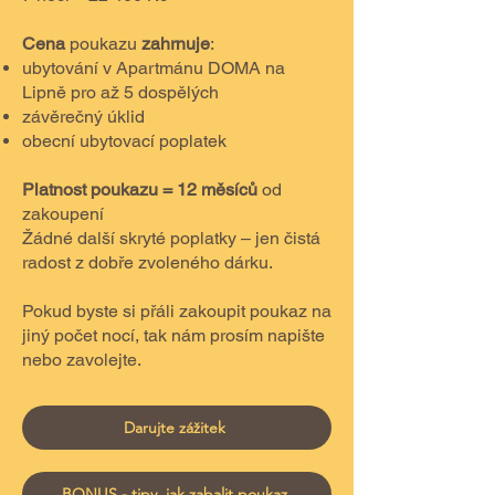
Cena
poukazu
zahrnuje
:
ubytování v Apartmánu DOMA na
Lipně pro až 5 dospělých
závěrečný úklid
obecní ubytovací poplatek
Platnost poukazu = 12 měsíců
od
zakoupení
Žádné další skryté poplatky – jen čistá
radost z dobře zvoleného dárku.​
Pokud byste si přáli zakoupit poukaz na
jiný počet nocí, tak nám prosím napište
nebo zavolejte.
Darujte zážitek
BONUS - tipy, jak zabalit poukaz