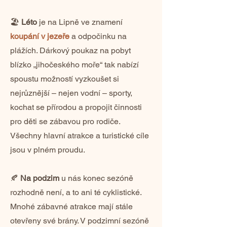
🏖️
Léto
je na Lipně ve znamení
koupání v jezeře
a odpočinku na
plážích. Dárkový poukaz na pobyt
blízko „jihočeského moře“ tak nabízí
spoustu možností vyzkoušet si
nejrůznější – nejen vodní – sporty,
kochat se přírodou a propojit činnosti
pro děti se zábavou pro rodiče.
Všechny hlavní atrakce a turistické cíle
jsou v plném proudu.
🍂
Na podzim
u nás konec sezóně
rozhodně není, a to ani té cyklistické.
Mnohé zábavné atrakce mají stále
otevřeny své brány. V podzimní sezóně