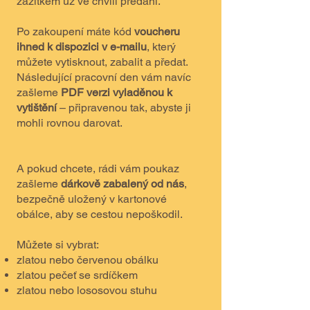
zážitkem už ve chvíli předání.
Po zakoupení máte kód
voucheru
ihned k dispozici v e-mailu
, který
můžete vytisknout, zabalit a předat.
Následující pracovní den vám navíc
zašleme
PDF verzi vyladěnou k
vytištění
– připravenou tak, abyste ji
mohli rovnou darovat.
A pokud chcete, rádi vám poukaz
zašleme
dárkově zabalený od nás
,
bezpečně uložený v kartonové
obálce, aby se cestou nepoškodil.
Můžete si vybrat:
zlatou nebo červenou obálku
zlatou pečeť se srdíčkem
zlatou nebo lososovou stuhu