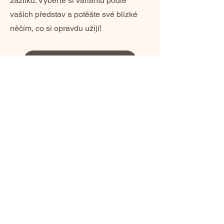
zážitků. Vyberte si variantu podle
vašich představ a potěšte své blízké
něčím, co si opravdu užijí!
Vyberte si dárkový poukaz
Bonus pro všechny, kdo
chtějí darovat originálně
Ke každému zakoupenému voucheru
přidáváme PDF s 10 tipy, jak dárkový
poukaz originálně a vtipně zabalit –
aby se moment předání stal
nezapomenutelným.
Chcete inspiraci i bez nákupu?