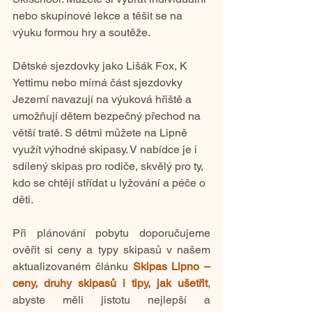
nebo skupinové lekce a těšit se na 
výuku formou hry a soutěže.
Dětské sjezdovky jako Lišák Fox, K 
Yettimu nebo mírná část sjezdovky 
Jezerní navazují na výuková hřiště a 
umožňují dětem bezpečný přechod na 
větší tratě. 
S dětmi můžete na Lipně 
využít výhodné skipasy
. V nabídce je i 
sdílený skipas pro rodiče, skvělý pro ty, 
kdo se chtějí střídat u lyžování a péče o 
děti.
Při plánování pobytu doporučujeme 
ověřit si ceny a typy skipasů v našem 
aktualizovaném článku 
Skipas Lipno – 
ceny, druhy skipasů i tipy, jak ušetřit
, 
abyste měli jistotu nejlepší a 