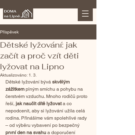
Příspěvek
Dětské lyžování: jak
začít a proč vzít děti
lyžovat na Lipno
Aktualizováno:
1. 3.
Dětské lyžování bývá 
skvělým 
zážitkem
 plným smíchu a pohybu na 
čerstvém vzduchu. Mnoho rodičů proto 
řeší, 
jak naučit dítě lyžovat
 a co 
nepodcenit, aby si lyžování užila celá 
rodina. Přinášíme vám spolehlivé rady 
– od výběru vybavení po bezpečný 
první den na svahu 
a doporučení 