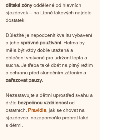
dětské zóny
 oddělené od hlavních 
sjezdovek – na Lipně takových najdete 
dostatek.
Důležité je nepodcenit kvalitu vybavení 
a jeho 
správné používání
. Helma by 
měla být vždy dobře utažená a 
oblečení vrstvené pro udržení tepla a 
sucha. Je třeba také dbát na pitný režim 
a ochranu před slunečním zářením a 
zařazovat pauzy
.
Nezastavujte s dětmi uprostřed svahu a 
držte 
bezpečnou vzdálenost
 od 
ostatních. 
Pravidla
, jak se chovat na 
sjezdovce, nezapomeňte probrat také 
s dětmi.