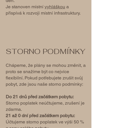
den.
Je stanoven místní
vyhláškou
a
přispívá k rozvoji místní infrastruktury.
STORNO PODMÍNKY
Chápeme, že plány se mohou změnit, a
proto se snažíme být co nejvíce
flexibilní. Pokud potřebujete zrušit svůj
pobyt, zde jsou naše storno podmínky:
Do 21 dnů před začátkem pobytu:
Storno poplatek neúčtujeme, zrušení je
zdarma.
21 až 0 dní před začátkem pobytu:
Účtujeme storno poplatek ve výši 50 %