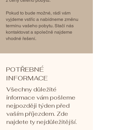
z ceny celého pobytu.
Pokud to bude možné, rádi vám
vyjdeme vstříc a nabídneme změnu
termínu vašeho pobytu. Stačí nás
kontaktovat a společně najdeme
vhodné řešení.
POTŘEBNÉ
INFORMACE
Všechny důležité
informace vám pošleme
nejpozději týden před
vaším příjezdem. Zde
najdete ty nejdůležitější.