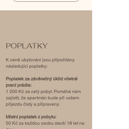
POPLATKY
K ceně ubytování jsou připočítány
následující poplatky:
Poplatek za závěrečný úklid včetně
praní prádla:
1 200 Kč
za celý pobyt. Pomáhá nám
zajistit, že apartmán bude při vašem
příjezdu čistý a připravený.​
Místní poplatek z pobytu:
50 Kč
za každou osobu starší 18 let na