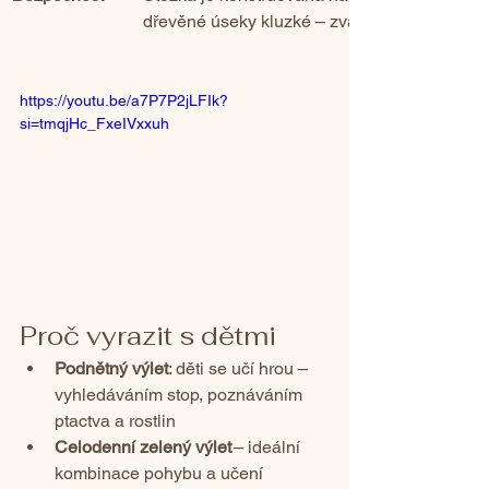
dřevěné úseky kluzké – zvažte vhodnou obu
https://youtu.be/a7P7P2jLFIk?
si=tmqjHc_FxeIVxxuh
Proč vyrazit s dětmi
Podnětný výlet
: děti se učí hrou – 
vyhledáváním stop, poznáváním 
ptactva a rostlin
Celodenní zelený výlet
 – ideální 
kombinace pohybu a učení