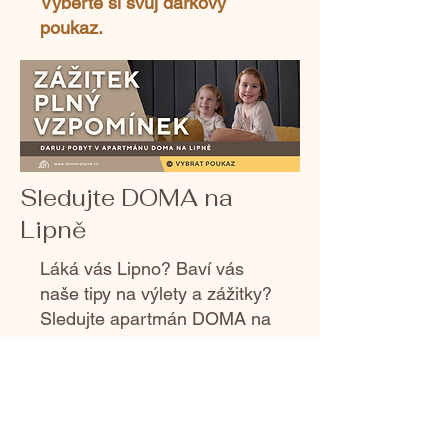
Vyberte si svůj dárkový
poukaz.
Sledujte DOMA na
Lipně
Láká vás Lipno? Baví vás
naše tipy na výlety a zážitky?
Sledujte apartmán DOMA na
Lipně na sociálních sítích a
mějte vždy přehled o
novinkách, inspiraci a
speciálních nabídkách pro
vaši rodinnou dovolenou.