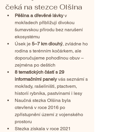
čeká na stezce Olšina
Pěšina a dřevěné lávky
 v 
mokřadech přibližují divokou 
šumavskou přírodu bez narušení 
ekosystému
Úsek je 
5–7 km dlouhý
, zvládne ho 
rodina s terénním kočárkem, ale 
doporučujeme pohodlnou obuv – 
zejména po deštích
8 tematických částí s 29 
informačními panely
 vás seznámí s 
mokřady, rašeliništi, ptactvem, 
historií rybníka, pastvinami i lesy
Naučná stezka Olšina byla 
otevřená v roce 2016 po 
zpřístupnění území z vojenského 
prostoru
Stezka získala v roce 2021 