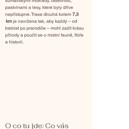
šumavskými mokřady, rašeliništi, 
pastvinami a lesy, které byly dříve 
nepřístupné. Trasa dlouhá kolem 
7,3 
 km
 je navržena tak, aby každý – od 
batolat po prarodiče – mohl zažít krásu 
přírody a poučit se o místní fauně, flóře 
a historii.
O co tu jde: Co vás 