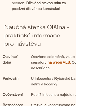
ocenění 
Dřevěná stavba roku
 za 
precizní dřevěnou konstrukci
Naučná stezka Olšina - 
praktické informace 
pro návštěvu
Otevírací 
Otevřeno celoročně, vstup zdarma. Aktuální 
doba
semaforu 
na webu VLS
. 
Obzvlášť po velkém 
neschůdná.
Parkování
U infocentra / Rybářské bašty Olšina – místo 
dětmi a kočárky 
Občerstvení
Poblíž infocentra najdete restauraci s teras
Bezpečnost
Stezka je konstruována na pilotách, ale za 