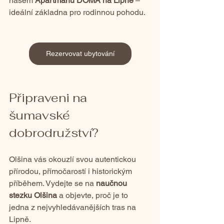
našem 
Apartmánu DOMA na Lipně
 – 
ideální základna pro rodinnou pohodu.
Rezervovat ubytování
Připraveni na 
šumavské 
dobrodružství?
Olšina vás okouzlí svou autentickou 
přírodou, přímočarostí i historickým 
příběhem. Vydejte se na 
naučnou 
stezku Olšina
 a objevte, proč je to 
jedna z nejvyhledávanějších tras na 
Lipně.