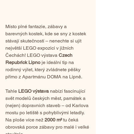
Místo plné fantazie, zábavy a 
barevných kostek, kde se sny z kostek 
stávají skutečností – nenechte si ujít 
největší LEGO expozici v jižních 
Čechách! LEGO výstava 
Czech 
Repubrick Lipno
 je ideální tip na 
rodinný výlet, který zvládnete pěšky 
přímo z Apartmánu DOMA na Lipně.
Tahle
 LEGO výstava
 nabízí fascinující 
svět modelů českých měst, památek a 
(nejen) dopravních staveb – od Karlova 
mostu po letiště s pohyblivými letadly. 
Na ploše více než 
2000 m²
 tu čeká 
obrovská porce zábavy pro malé i velké 