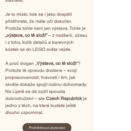
stavitele.
Je to místo, kde se i jako dospělí 
přistihnete, že máte oči dokořán. 
Protože tohle není jen výstava. Tohle je 
„výstava, co tě složí“
 – z nadšení, úžasu 
i z toho, kolik detailů a barevných 
kostek se do LEGO světa vejde.
A proč slogan „
Výstava, co tě složí
“? 
Protože tě opravdu dostane – svojí 
propracovaností, hravostí i tím, jak 
skvěle dokáže spojit rodinu dohromady. 
Na Lipně se dá zažít spousta 
dobrodružství – ale 
Czech Repubrick
 je 
jedno z těch, na které budete ještě 
dlouho vzpomínat.
Prohlédnout ubytování