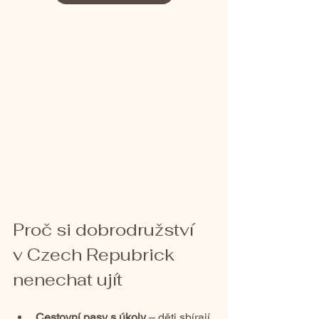
Proč si dobrodružství 
v Czech Repubrick 
nenechat ujít
Cestovní pasy s úkoly
 – děti sbírají 