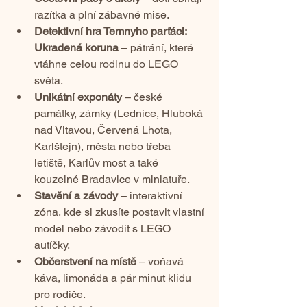
razítka a plní zábavné mise.
Detektivní hra Temnyho parťáci: 
Ukradená koruna
 – pátrání, které 
vtáhne celou rodinu do LEGO 
světa.
Unikátní exponáty
 – české 
památky, zámky (Lednice, Hluboká 
nad Vltavou, Červená Lhota, 
Karlštejn), města nebo třeba 
letiště, Karlův most a také 
kouzelné Bradavice v miniatuře.
Stavění a závody
 – interaktivní 
zóna, kde si zkusíte postavit vlastní 
model nebo závodit s LEGO 
autíčky.
Občerstvení na místě
 – voňavá 
káva, limonáda a pár minut klidu 
pro rodiče.