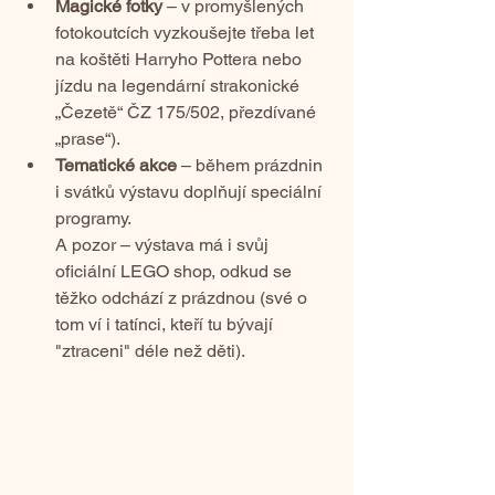
Magické fotky
 – v promyšlených 
fotokoutcích vyzkoušejte třeba let 
na koštěti Harryho Pottera nebo 
jízdu na legendární strakonické 
„Čezetě“ ČZ 175/502, přezdívané 
„prase“).
Tematické akce
 – během prázdnin 
i svátků výstavu doplňují speciální 
programy.
A pozor – výstava má i svůj 
oficiální LEGO shop, 
odkud se 
těžko odchází z prázdnou (své o 
tom ví i tatínci, kteří tu bývají 
"ztraceni" déle než děti).