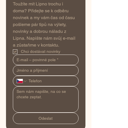
Toužíte mít Lipno trochu i 
doma? Přidejte se k odběru 
novinek a my vám čas od času 
pošleme pár tipů na výlety, 
novinky a dobrou náladu z 
Lipna. Napište nám svůj e-mail 
a zůstaňme v kontaktu.
Chci dostávat novinky
Odeslat