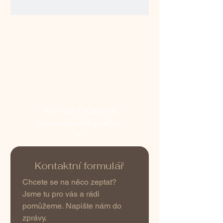
Apartmán
DOMA NA LIPNĚ
Slupečná 16
Lipno nad Vltavou 382 78
Tel: +420 774 660 930
domanalipne@gmail.co
m
Kontaktní formulář
Chcete se na něco zeptat? 
Jsme tu pro vás a rádi 
pomůžeme. Napište nám do 
zprávy.