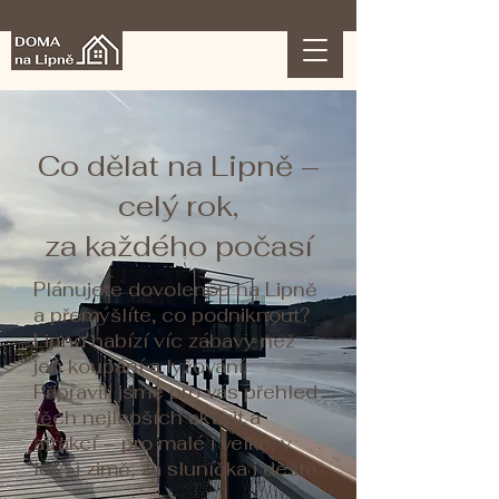
Co dělat na Lipně –
celý rok,
za každého počasí
Plánujete dovolenou na Lipně
a přemýšlíte, co podniknout?
Lipno nabízí víc zábavy než
jen koupání a lyžování.
Připravili jsme pro vás přehled
těch nejlepších aktivit a
atrakcí – pro malé i velké, v
létě i zimě, za sluníčka i deště.