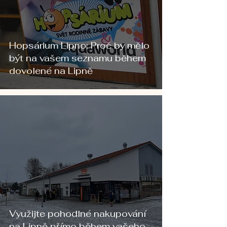
Hopsárium Lipno: Proč by mělo
být na vašem seznamu během
dovolené na Lipně
Využijte pohodlné nakupování
na Lipně přímo během vašeho